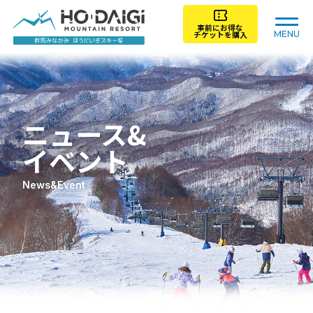
事前にお得な
MENU
チケットを購入
トップ
ゲレンデガイド
ニュース&
チケット料金
レンタル
イベント
News&Event
スクール
レストラン/施設
アクセス
初心者ガイド
ニュース＆イベント
ライブカメラ