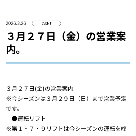
デジタルパンフレット
道路情報
スノーフェアリー保育室
メールマガジン
2026.3.26
EVENT
無料シャトルバス
宿泊・温泉・観光施設
３月２７日（金）の営業案
お客様へのお願い
内。
Green Season
TODAY'S CONDITION
2026.3.29 06:30更新
天気：
気温：
2℃
積雪：
100cm
３月２７日(金)の営業案内
※今シーズンは３月２９日（日）まで営業予定
です。
English
●運転リフト
※
第１・７・９リフトは今シーズンの運転を終