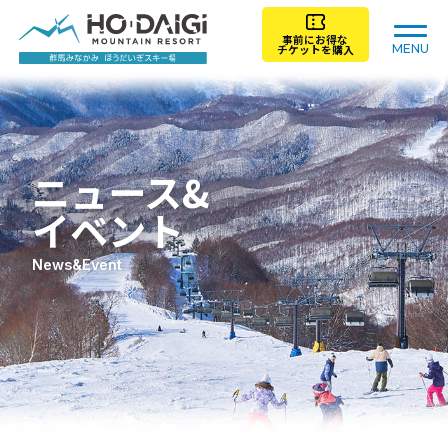
事前にお得な
MENU
チケットを購入
トップ
ゲレンデガイド
ニュース&
チケット料金
レンタル
イベント
News&Event
スクール
レストラン/施設
アクセス
初心者ガイド
ニュース＆イベント
ライブカメラ