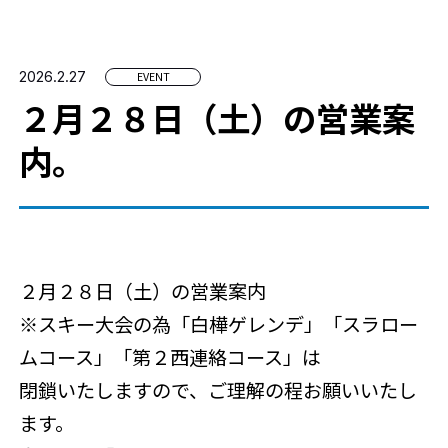
デジタルパンフレット
道路情報
スノーフェアリー保育室
メールマガジン
2026.2.27
EVENT
無料シャトルバス
宿泊・温泉・観光施設
２月２８日（土）の営業案
お客様へのお願い
内。
Green Season
TODAY'S CONDITION
2026.3.29 06:30更新
天気：
気温：
2℃
積雪：
100cm
２月２８日（土）の営業案内
※スキー大会の為「白樺ゲレンデ」「スラロー
ムコース」「第２西連絡コース」は
English
閉鎖いたしますので、ご理解の程お願いいたし
ます。