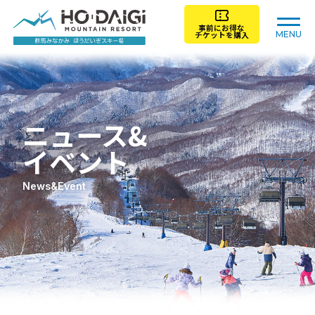
事前にお得な
MENU
チケットを購入
トップ
ゲレンデガイド
ニュース&
チケット料金
レンタル
イベント
News&Event
スクール
レストラン/施設
アクセス
初心者ガイド
ニュース＆イベント
ライブカメラ