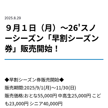
デジタルパンフレット
道路情報
スノーフェアリー保育室
メールマガジン
2025.8.29
９月１日（月）～26'スノ
無料シャトルバス
宿泊・温泉・観光施設
お客様へのお願い
ーシーズン「早割シーズン
Green Season
券」販売開始！
TODAY'S CONDITION
2026.3.29 06:30更新
天気：
気温：
2℃
積雪：
100cm
◆早割シーズン券販売開始◆
販売期間:2025/9/1(月)〜11/30(日)
English
販売価格:おとな55,000円 中高生25,000円 こど
も23,000円 シニア40,000円