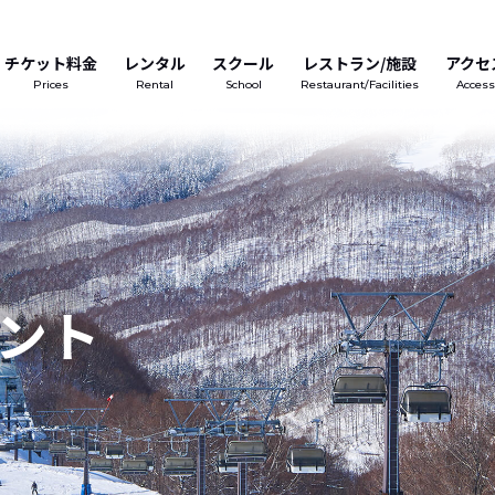
チケット料金
レンタル
スクール
レストラン/施設
アクセ
Prices
Rental
School
Restaurant/Facilities
Access
ント