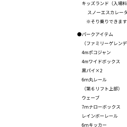
キッズランド（入場料1,
ゲレンデガ
スノーエスカレーター 
※そり乗りできます
チケット料
●パークアイテム
（ファミリーゲレンデ
レンタル
4mポコジャン
4mワイドボックス
スクール
黒パイ×2
6ｍ丸レール
レストラン
（第６リフト上部）
ウェーブ
アクセス
7ｍナローボックス
レインボーレール
6ｍキッカー