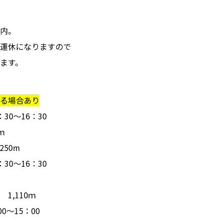
内。
運休になりますので
ます。
る場合あり
0～16：30
ｍ
250m
0～16：30
,110ｍ
～15：00