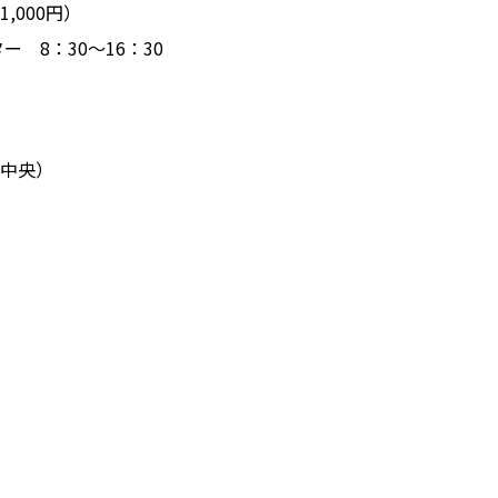
000円）
イド
8：30～16：30
ニュース＆イベント
金
デジタルパンフレッ
中央）
スノーフェアリー保
無料シャトルバス
お客様へのお願い
/施設